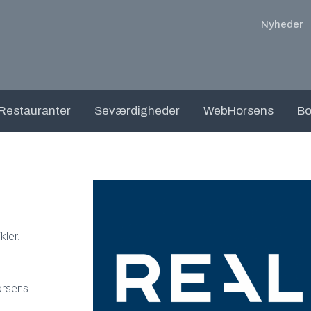
Nyheder
Restauranter
Seværdigheder
WebHorsens
Bo
kler.
orsens