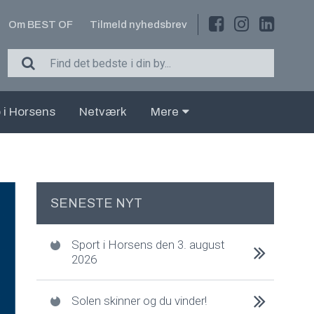
Om BEST OF
Tilmeld nyhedsbrev
 i Horsens
Netværk
Mere
SENESTE NYT
Sport i Horsens den 3. august
2026
Solen skinner og du vinder!