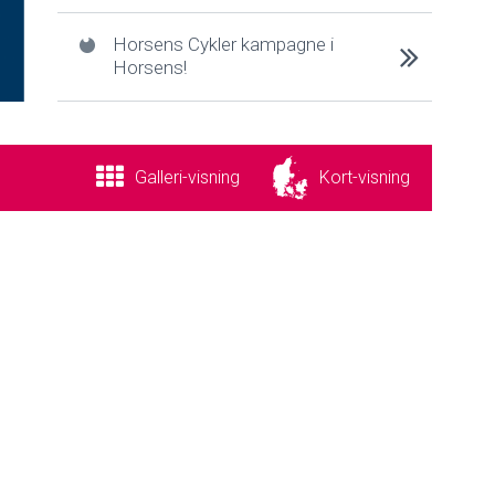
Horsens Cykler kampagne i
Horsens!
Galleri
-visning
Kort
-visning