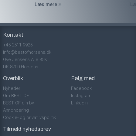
Læs mere
Læ
Kontakt
+45 2511 9925
info@bestofhorsens.dk
Ove Jensens Alle 35K
DK-8700 Horsens
Overblik
Følg med
Nyheder
Facebook
Om BEST OF
Instagram
BEST OF din by
Linkedin
Annoncering
Cookie- og privatlivspolitik
Tilmeld nyhedsbrev