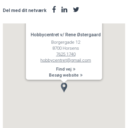
Del med dit netværk
Hobbycentret v/ Rene Østergaard
Borgergade 12
8700 Horsens
7625 1740
hobbycentret@gmail.com
Find vej
Besøg website