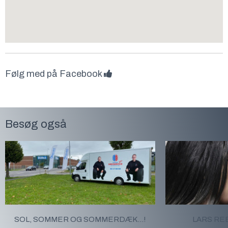
Følg med på Facebook
Besøg også
SOL, SOMMER OG SOMMERDÆK...!
LARS RE