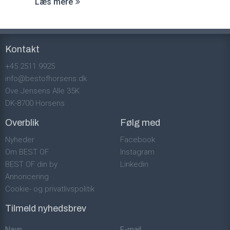
Læs mere
Kontakt
+45 2511 9925
info@bestofhorsens.dk
Ove Jensens Alle 35K
DK-8700 Horsens
Overblik
Følg med
Nyheder
Facebook
Om BEST OF
Instagram
BEST OF din by
Linkedin
Annoncering
Cookie- og privatlivspolitik
Tilmeld nyhedsbrev