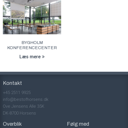
BYGHOLM
KONFERENCECENTER
Læs mere
Kontakt
+45 2511 9925
info@bestofhorsens.dk
Ove Jensens Alle 35K
DK-8700 Horsens
Overblik
Følg med