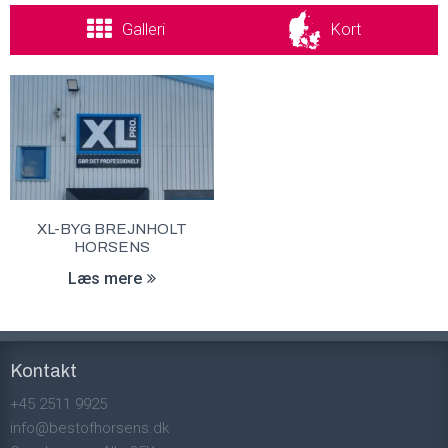
Galleri
Kort
XL-BYG BREJNHOLT
HORSENS
Læs mere
Kontakt
+45 2511 9925
info@bestofhorsens.dk