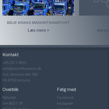
BØJE KRAN & MASKINTRANSPORT
Læs mere
Advoka
Kontakt
+45 2511 9925
info@bestofhorsens.dk
Ove Jensens Alle 35K
DK-8700 Horsens
Overblik
Følg med
Nyheder
Facebook
Om BEST OF
Instagram