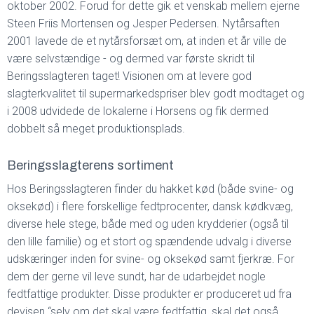
oktober 2002. Forud for dette gik et venskab mellem ejerne
Steen Friis Mortensen og Jesper Pedersen. Nytårsaften
2001 lavede de et nytårsforsæt om, at inden et år ville de
være selvstændige - og dermed var første skridt til
Beringsslagteren taget! Visionen om at levere god
slagterkvalitet til supermarkedspriser blev godt modtaget og
i 2008 udvidede de lokalerne i Horsens og fik dermed
dobbelt så meget produktionsplads.
Beringsslagterens sortiment
Hos Beringsslagteren finder du hakket kød (både svine- og
oksekød) i flere forskellige fedtprocenter, dansk kødkvæg,
diverse hele stege, både med og uden krydderier (også til
den lille familie) og et stort og spændende udvalg i diverse
udskæringer inden for svine- og oksekød samt fjerkræ. For
dem der gerne vil leve sundt, har de udarbejdet nogle
fedtfattige produkter. Disse produkter er produceret ud fra
devisen “selv om det skal være fedtfattig, skal det også