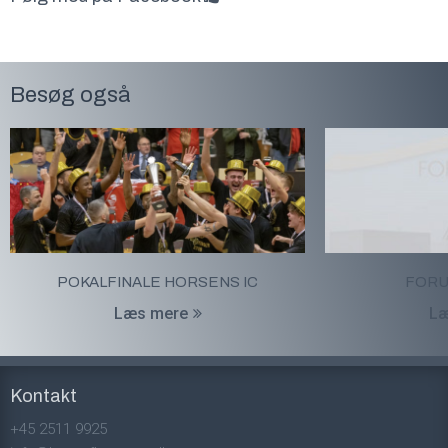
Besøg også
POKALFINALE HORSENS IC
FORU
Læs mere
Læ
Kontakt
+45 2511 9925