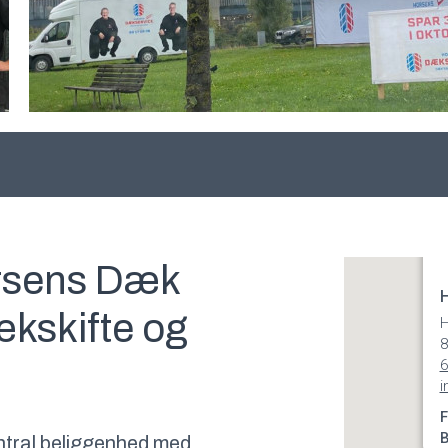
orsens Dæk
H
ækskifte og
H
8
6
i
F
B
ntral beliggenhed med