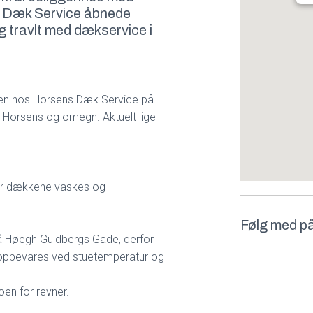
ns Dæk Service åbnede
ig travlt med dækservice i
nten hos Horsens Dæk Service på
i Horsens og omegn. Aktuelt lige
or dækkene vaskes og
Følg med p
å Høegh Guldbergs Gade, derfor
 opbevares ved stuetemperatur og
oen for revner.