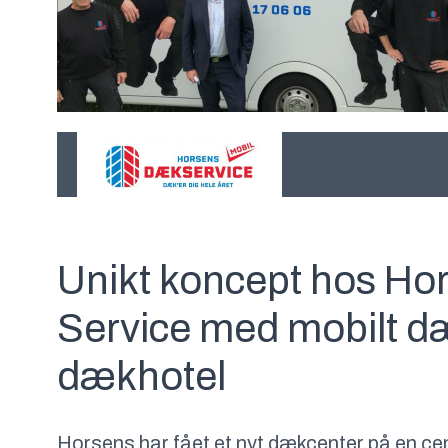
Unikt koncept hos H
Service med mobilt d
dækhotel
Horsens har fået et nyt dækcenter på en ce