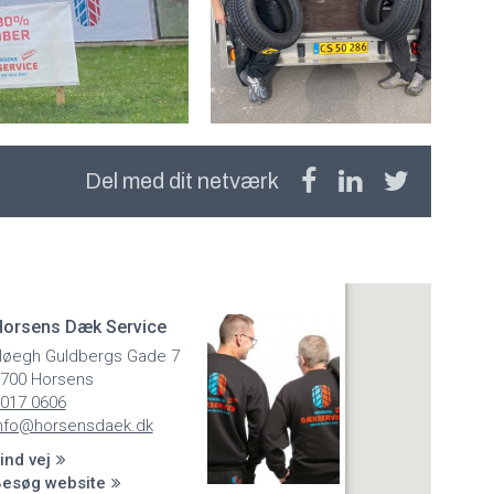
Del med dit netværk
orsens Dæk Service
øegh Guldbergs Gade 7
700 Horsens
017 0606
nfo@horsensdaek.dk
ind vej
esøg website