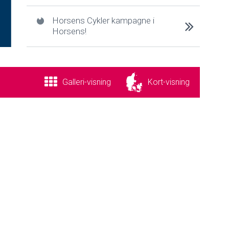
Horsens Cykler kampagne i
Horsens!
Galleri
-visning
Kort
-visning