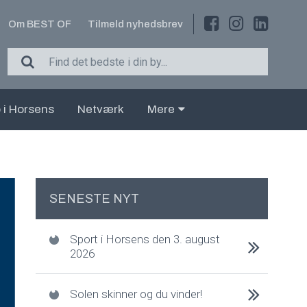
Om BEST OF
Tilmeld nyhedsbrev
 i Horsens
Netværk
Mere
SENESTE NYT
Sport i Horsens den 3. august
2026
Solen skinner og du vinder!