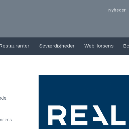
Nyheder
Restauranter
Seværdigheder
WebHorsens
Bo
ede.
orsens