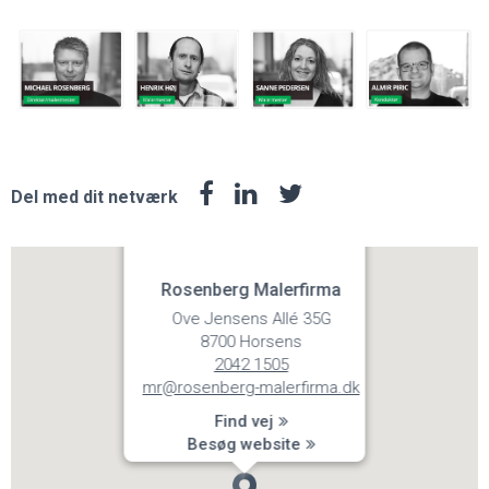
Del med dit netværk
Rosenberg Malerfirma
Ove Jensens Allé 35G
8700 Horsens
2042 1505
mr@rosenberg-malerfirma.dk
Find vej
Besøg website