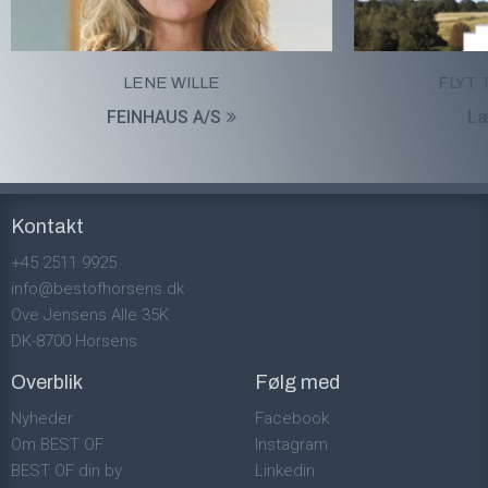
LENE WILLE
FLYT 
FEINHAUS A/S
Læ
Kontakt
+45 2511 9925
info@bestofhorsens.dk
Ove Jensens Alle 35K
DK-8700 Horsens
Overblik
Følg med
Nyheder
Facebook
Om BEST OF
Instagram
BEST OF din by
Linkedin