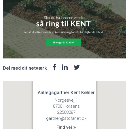
Del med dit netværk
Anlægsgartner Kent Køhler
Norgesvej 1
8700 Horsens
22508287
gartner@stofanet.dk
Find vej