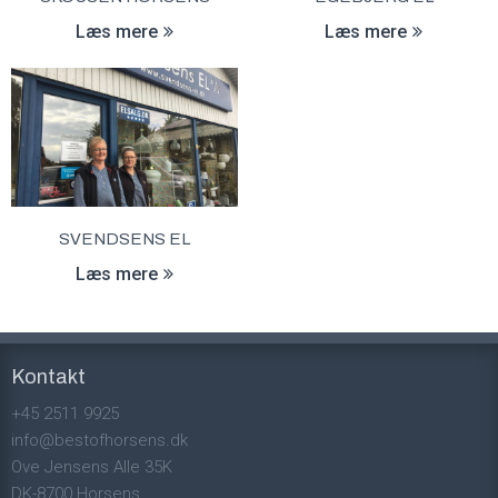
Læs mere
Læs mere
SVENDSENS EL
Læs mere
Kontakt
+45 2511 9925
info@bestofhorsens.dk
Ove Jensens Alle 35K
DK-8700 Horsens