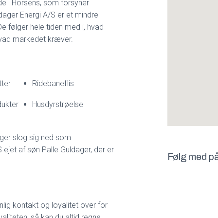
de i Horsens, som forsyner
ldager Energi A/S er et mindre
 De følger hele tiden med i, hvad
 hvad markedet kræver.
tter
Ridebaneflis
ukter
Husdyrstrøelse
dager slog sig ned som
ejet af søn Palle Guldager, der er
Følg med p
nlig kontakt og loyalitet over for
aliteten, så kan du altid regne