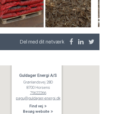
Del med dit netværk
Guldager Energi A/S
Grønlandsvej 28D
8700 Horsens
75622266
pagu@guldager-energi.dk
Find vej
Besøg website