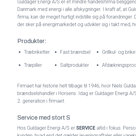
Guldager Energi A/S er et mindre handelsfirma beliggen
Danmark med energi i alle afskygninger. I kraft af, at Gu
firma, kan de meget hurtigt indstille sig på forandringer.
der sker på energimarkedet og udvikler sig i takt med,
Produkter:
Træbriketter
Fast brændsel
Grillkul- og brike
Træpiller
Saltprodukter
Afdækningsprod
Firmaet har historie helt tilbage til 1946, hvor Niels Gul
brændselshandler i Horsens. Idag er Guldager Energi A/S 
2. generation i firmaet.
Service med stort S
Hos Guldager Energi A/S er
SERVICE
altid i fokus. Perso
kunden, hvad end det gælder leveringsaftaler eller varekv