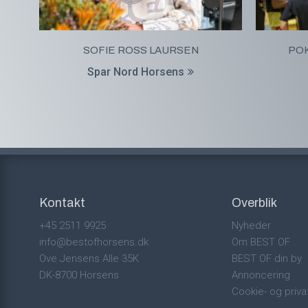
SOFIE ROSS LAURSEN
POK
Spar Nord Horsens
Kontakt
Overblik
+45 2511 9925
Nyheder
info@bestofhorsens.dk
Om BEST OF
Ove Jensens Alle 35K
BEST OF din by
DK-8700 Horsens
Annoncering
Cookie- og privat