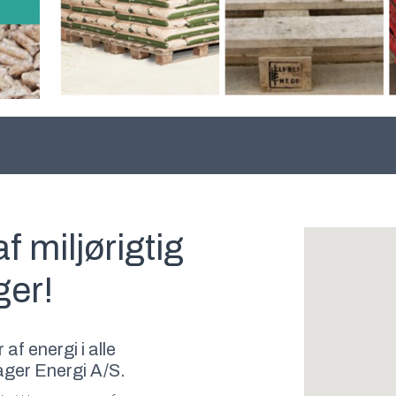
f miljørigtig
ger!
f energi i alle
ager Energi A/S.