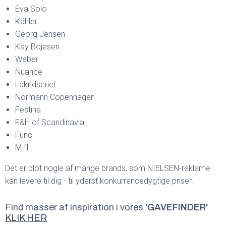
Eva Solo
Kähler
Georg Jensen
Kay Bojesen
Weber
Nuance
Lakridseriet
Normann Copenhagen
Festina
F&H of Scandinavia
Func
M.fl.
Det er blot nogle af mange brands, som NIELSEN-reklame
kan levere til dig - til yderst konkurrencedygtige priser.
Find masser af inspiration i vores
'GAVEFINDER'
KLIK HER