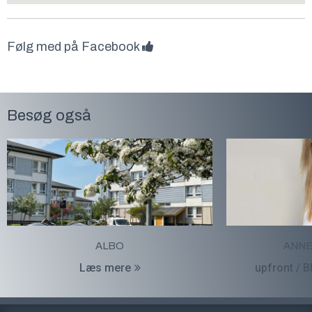
Følg med på Facebook
Besøg også
ALBO
ANNE
Læs mere
upfront / 