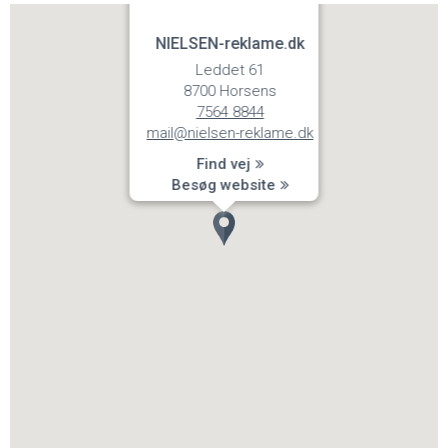
NIELSEN-reklame.dk
Leddet 61
8700 Horsens
7564 8844
mail@nielsen-reklame.dk
Find vej
Besøg website