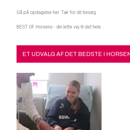
Gå på opdagelse her. Tak for dit besøg.
BEST OF Horsens - din lette vej til det hele...
ET UDVALG AF DET BEDSTE I HORSE