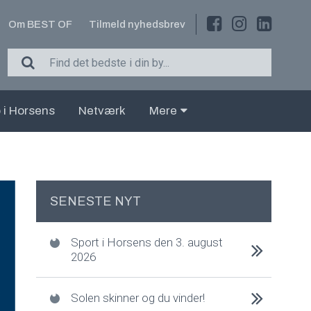
Om BEST OF
Tilmeld nyhedsbrev
 i Horsens
Netværk
Mere
SENESTE NYT
Sport i Horsens den 3. august
2026
Solen skinner og du vinder!