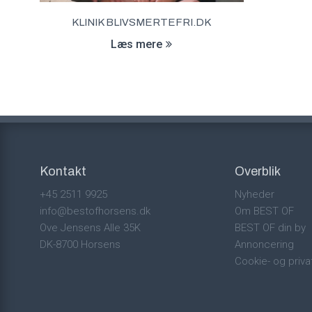
KLINIK BLIVSMERTEFRI.DK
Læs mere
Kontakt
Overblik
+45 2511 9925
Nyheder
info@bestofhorsens.dk
Om BEST OF
Ove Jensens Alle 35K
BEST OF din by
DK-8700 Horsens
Annoncering
Cookie- og privat