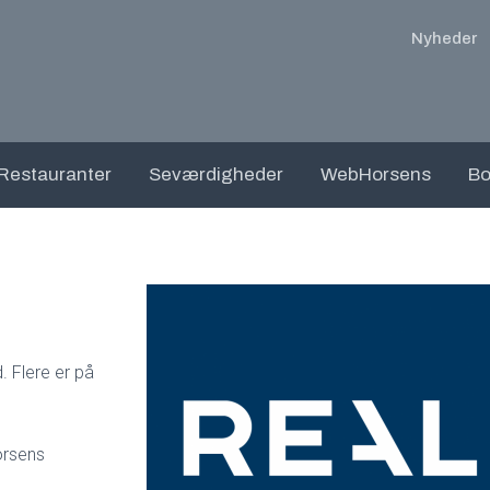
Nyheder
Restauranter
Seværdigheder
WebHorsens
Bo
. Flere er på
orsens