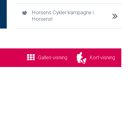
Horsens Cykler kampagne i
Horsens!
Galleri
-visning
Kort
-visning