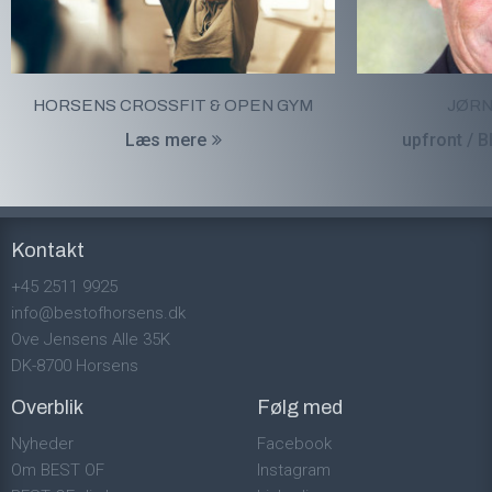
HORSENS CROSSFIT & OPEN GYM
JØRN
Læs mere
upfront / 
Kontakt
+45 2511 9925
info@bestofhorsens.dk
Ove Jensens Alle 35K
DK-8700 Horsens
Overblik
Følg med
Nyheder
Facebook
Om BEST OF
Instagram