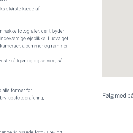
rks største kæde af
 række fotografer, der tilbyder
indeværdige øjeblikke. I udvalget
videokameraer, albummer og rammer.
dste rådgivning og service, så
s alle former for
Følg med p
bryllupsfotografering,
mange år husede foto-, ure- og