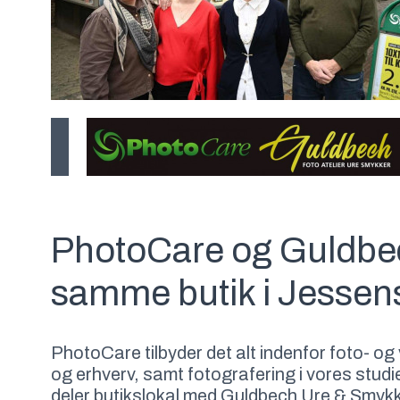
PhotoCare og Guldbec
samme butik i Jesse
PhotoCare tilbyder det alt indenfor foto- og 
og erhverv, samt fotografering i vores stud
deler butikslokal med Guldbech Ure & Smykk