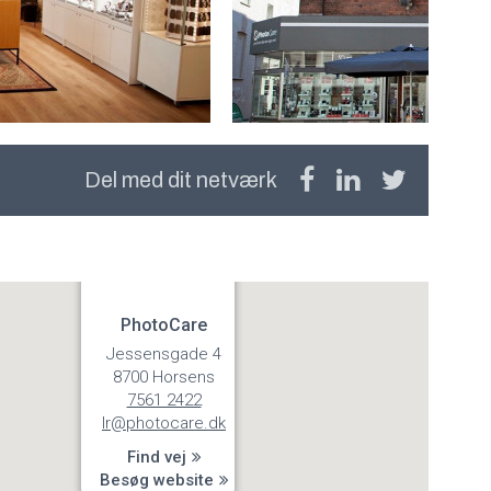
Del med dit netværk
PhotoCare
Jessensgade 4
8700 Horsens
7561 2422
lr@photocare.dk
Find vej
Besøg website