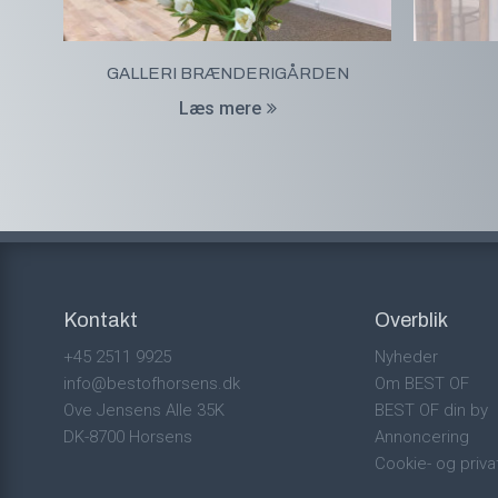
GALLERI BRÆNDERIGÅRDEN
Læs mere
Kontakt
Overblik
+45 2511 9925
Nyheder
info@bestofhorsens.dk
Om BEST OF
Ove Jensens Alle 35K
BEST OF din by
DK-8700 Horsens
Annoncering
Cookie- og privat