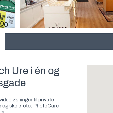
h Ure i én og
nsgade
videoløsninger til private
ie og skolefoto. PhotoCare
er.