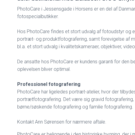
PhotoCare i Jessensgade i Horsens er en del af Danma
fotospecialbutikker.
Hos PhotoCare findes et stort udvalg af fotoudstyr og en
portræt- og produktfotografering, samt forevigelse af m
bl.a. et stort udvalg i kvalitetskameraer, objektiver, 
De ansatte hos PhotoCare er kundens garanti for den be
oplevelsen bliver optimal.
Professionel fotografering
PhotoCare har ligeledes portræt-atelier, hvor der tilbyde
portrætfotografering. Det være sig gravid fotografering, 
børne/søskende fotografering og familie fotografering.
Kontakt Ann Sørensen for nærmere aftale.
PhotoCare er beliggende i den historiske bygning, der i 