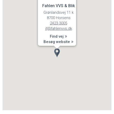
Fahlen VVS & Blik
Grønlandsvej 11 k
8700 Horsens
2423 3005
jf@fahlenvvs.dk
Find vej
Besøg website