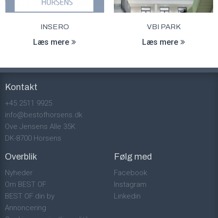
INSERO
VBI PARK
Læs mere
Læs mere
Kontakt
+45 2511 9925
info@bestofhorsens.dk
Ove Jensens Alle 35K
DK-8700 Horsens
Overblik
Følg med
Nyheder
Facebook
Om BEST OF
Instagram
BEST OF din by
Linkedin
Annoncering