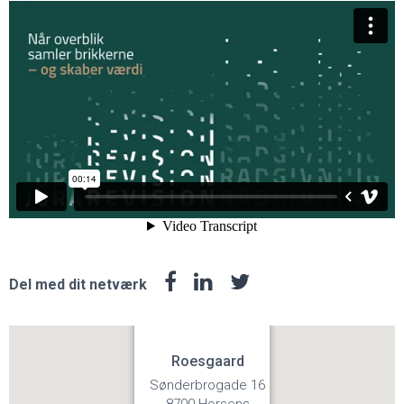
Del med dit netværk
Roesgaard
Sønderbrogade 16