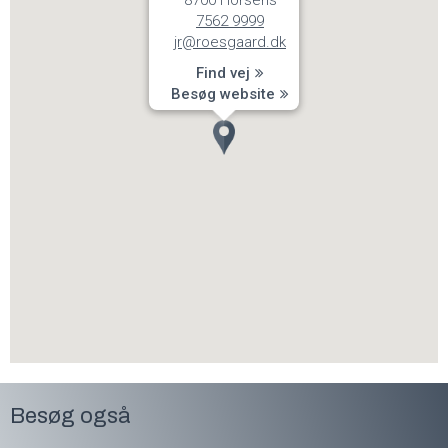
8700 Horsens
7562 9999
jr@roesgaard.dk
Find vej
Besøg website
Besøg også