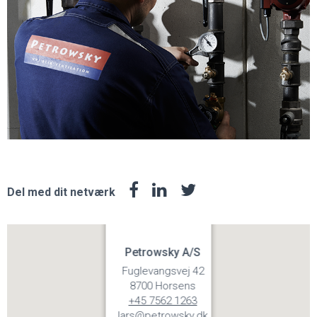
Del med dit netværk
Petrowsky A/S
Fuglevangsvej 42
8700 Horsens
+45 7562 1263
lars@petrowsky.dk