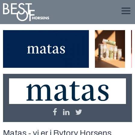
Matas - vi er i Bytorv Horsens