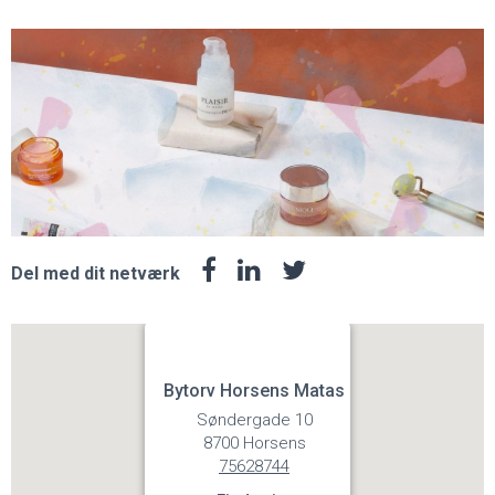
Del med dit netværk
Bytorv Horsens Matas
Søndergade 10
8700 Horsens
75628744