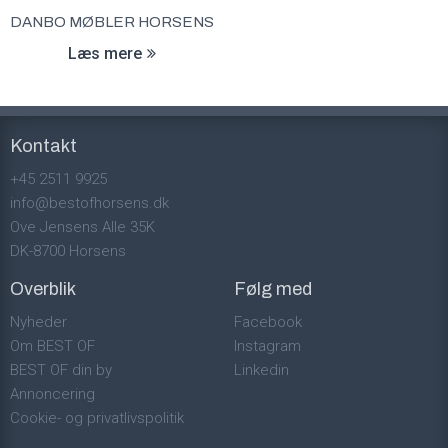
DANBO MØBLER HORSENS
Læs mere
Kontakt
+45 2511 9925
info@bestofhorsens.dk
Ove Jensens Alle 35K
DK-8700 Horsens
Overblik
Følg med
Nyheder
Facebook
Om BEST OF
Instagram
BEST OF din by
Linkedin
Annoncering
Cookie- og privatlivspolitik