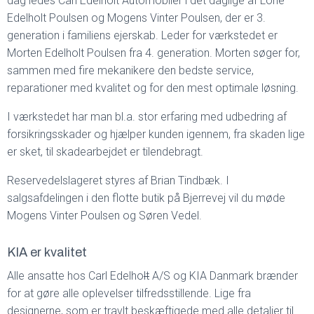
dag ledes Carl Edelholt Automobiler i det daglige af Lone
Edelholt Poulsen og Mogens Vinter Poulsen, der er 3.
generation i familiens ejerskab. Leder for værkstedet er
Morten Edelholt Poulsen fra 4. generation. Morten søger for,
sammen med fire mekanikere den bedste service,
reparationer med kvalitet og for den mest optimale løsning.
I værkstedet har man bl.a. stor erfaring med udbedring af
forsikringsskader og hjælper kunden igennem, fra skaden lige
er sket, til skadearbejdet er tilendebragt.
Reservedelslageret styres af Brian Tindbæk. I
salgsafdelingen i den flotte butik på Bjerrevej vil du møde
Mogens Vinter Poulsen og Søren Vedel.
KIA er kvalitet
Alle ansatte hos Carl Edelho
lt
A/S og KIA Danmark brænder
for at gøre alle oplevelser tilfredsstillende. Lige fra
designerne, som er travlt beskæftigede med alle detaljer til