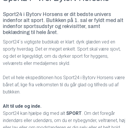
Sport24 i Bytorv Horsens er dit bedste univers
indenfor alt sport. Butikken på 1. sal er fyldt med alt
indenfor sportsudstyr og rekvisitter, samt
beklædning til hele året.
Sport24´s vigtigste budskab er klart: dyrk glæden ved en
sporty hverdag. Det er meget enkelt. Sport skal være sjovt,
og det er ligegyldigt, om du dyrker sport for hyggens,
velværets eller medaljernes skyld.
Det vil hele ekspeditionen hos Sport24 i Bytorv Horsens være
båret af, lige fra velkomsten til du går glad og tilfreds ud af
butikken.
Alt til ude og inde.
Sport24 kan hjælpe dig med alt
SPORT
. Om det foregår
indendørs eller udendørs, om du er nybegynder, veltrænet, høj
eller lav eller om modstanderen er dig selv eller et helt hold.