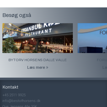
Besøg også
BYTORV HORSENS DALLE VALLE
FORU
Læs mere
Læ
Kontakt
+45 2511 9925
info@bestofhorsens.dk
Ove Jensens Alle 35K