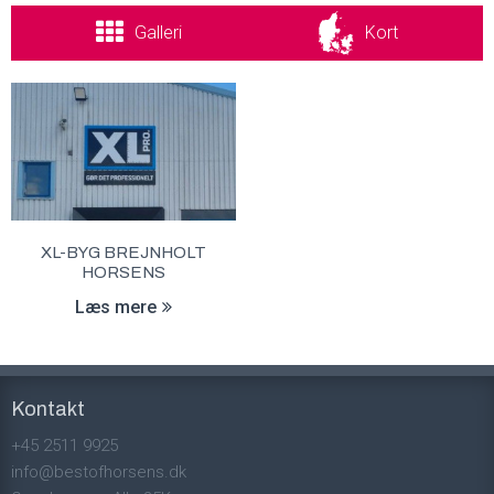
Galleri
Kort
XL-BYG BREJNHOLT
HORSENS
Læs mere
Kontakt
+45 2511 9925
info@bestofhorsens.dk