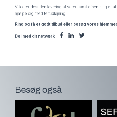
Vi klarer desuden levering af varer samt afhentning af aff
hjælpe dig med teltudlejning...
Ring og få et godt tilbud eller besøg vores hjemmes
Del med dit netværk
Besøg også