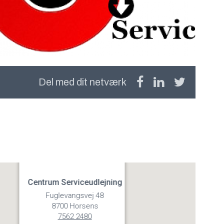
Del med dit netværk
Centrum Serviceudlejning
Fuglevangsvej 48
8700 Horsens
7562 2480