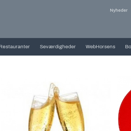
Nyheder
Restauranter
Seværdigheder
WebHorsens
Bo