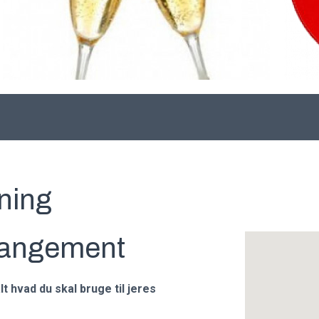
ning
arrangement
t hvad du skal bruge til jeres