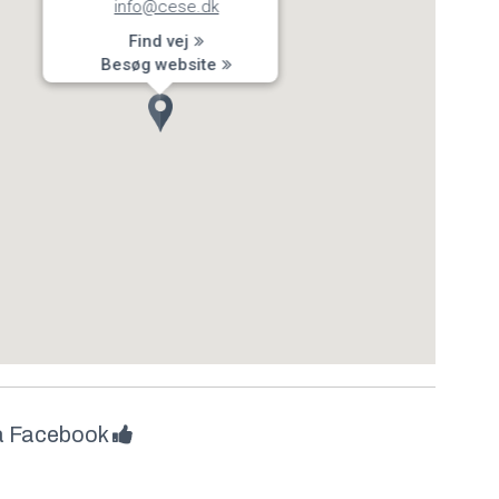
info@cese.dk
Find vej
Besøg website
å Facebook