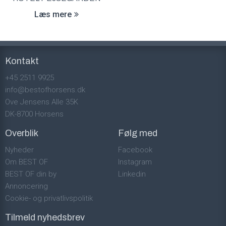
Læs mere
Kontakt
+45 2511 9925
info@bestofhorsens.dk
Ove Jensens Alle 35K
DK-8700 Horsens
Overblik
Følg med
Nyheder
Facebook
Om BEST OF
Instagram
BEST OF din by
Linkedin
Annoncering
Cookie- og privatlivspolitik
Tilmeld nyhedsbrev