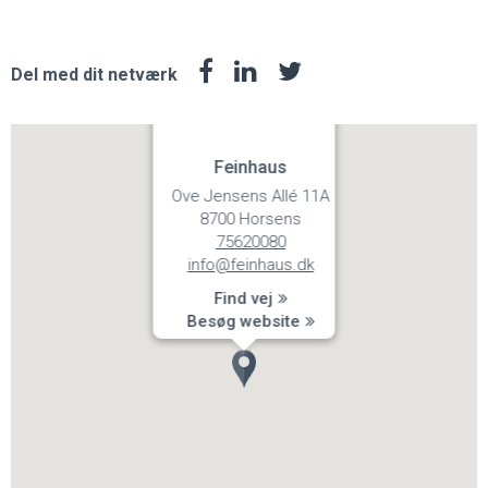
Del med dit netværk
Feinhaus
Ove Jensens Allé 11A
8700 Horsens
75620080
info@feinhaus.dk
Find vej
Besøg website