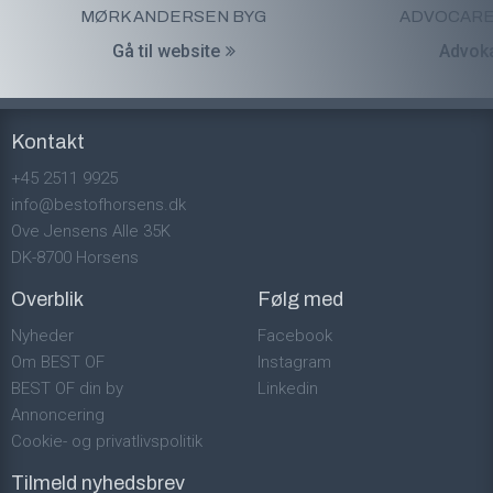
MØRK ANDERSEN BYG
ADVOCARE
Gå til website
Advoka
Kontakt
+45 2511 9925
info@bestofhorsens.dk
Ove Jensens Alle 35K
DK-8700 Horsens
Overblik
Følg med
Nyheder
Facebook
Om BEST OF
Instagram
BEST OF din by
Linkedin
Annoncering
Cookie- og privatlivspolitik
Tilmeld nyhedsbrev