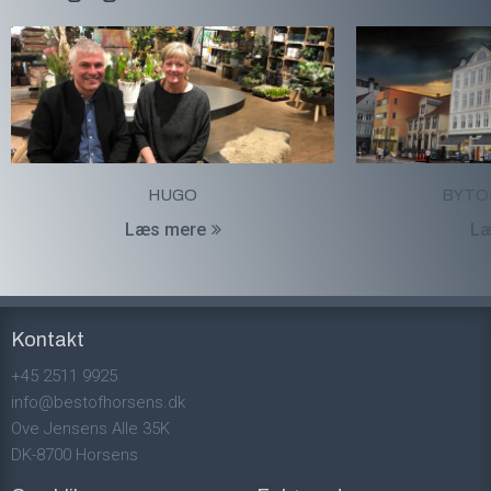
HUGO
BYTO
Læs mere
Læ
Kontakt
+45 2511 9925
info@bestofhorsens.dk
Ove Jensens Alle 35K
DK-8700 Horsens