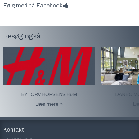
Følg med på Facebook
Besøg også
BYTORV HORSENS H&M
DANBO M
Læs mere
Læ
Kontakt