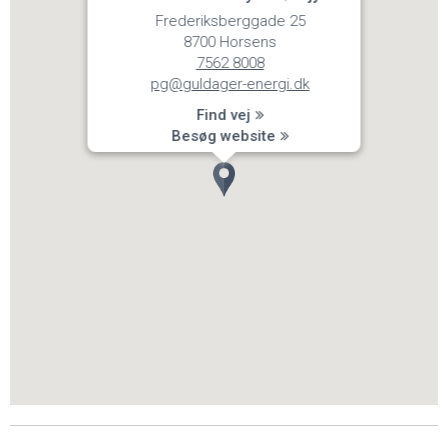
Frederiksberggade 25
8700 Horsens
7562 8008
pg@guldager-energi.dk
Find vej
Besøg website