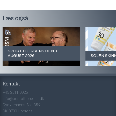
Læs også
SPORT I HORSENS DEN 3.
AUGUST 2026
SOLEN SKIN
Kontakt
+45 2511 9925
info@bestofhorsens.dk
Ove Jensens Alle 35K
DK-8700 Horsens