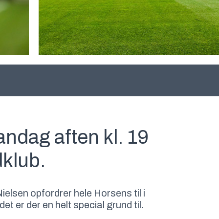
dag aften kl. 19
dklub.
elsen opfordrer hele Horsens til i
t er der en helt special grund til.