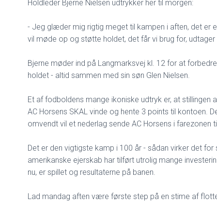
Holdleder Bjerne Nielsen udtrykker her til morgen:
- Jeg glæder mig rigtig meget til kampen i aften, det er
vil møde op og støtte holdet, det får vi brug for, udtage
Bjerne møder ind på Langmarksvej kl. 12 for at forbedrede
holdet - altid sammen med sin søn Glen Nielsen.
Et af fodboldens mange ikoniske udtryk er, at stillingen aldr
AC Horsens SKAL vinde og hente 3 points til kontoen. Det
omvendt vil et nederlag sende AC Horsens i farezonen t
Det er den vigtigste kamp i 100 år - sådan virker det f
amerikanske ejerskab har tilført utrolig mange investeri
nu, er spillet og resultaterne på banen.
Lad mandag aften være første step på en stime af flotte