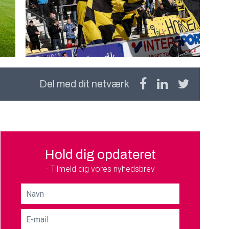
Del med dit netværk
Hold dig opdateret
- Tilmeld dig vores nyhedsbrev