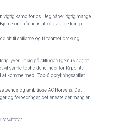
 en vigtig kamp for os. Jeg håber rigtig mange
r Bjerne om aftenens utrolig vigtige kamp.
 alt til spillerne og til teamet omkring
ig lyver. Et kig på stillingen lige nu viser, at
 vil samle topholdene indenfor få points -
il at komme med i Top-6 oprykningsspillet.
or satsende og ambitiøse AC Horsens. Det
nger og forbedringer, det eneste der mangler
 resultater.