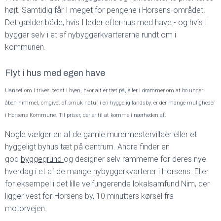
højt. Samtidig får I meget for pengene i Horsens-området.
Det gælder både, hvis I leder efter hus med have - og hvis I
bygger selv i et af nybyggerkvartererne rundt om i
kommunen.
Flyt i hus med egen have
Uanset om I trives bedst i byen, hvor alt er tæt på, eller I drømmer om at bo under
åben himmel, omgivet af smuk natur i en hyggelig landsby, er der mange muligheder
i Horsens Kommune. Til priser, der er til at komme i nærheden af.
Nogle vælger en af de gamle murermestervillaer eller et
hyggeligt byhus tæt på centrum. Andre finder en
god
byggegrund
og designer selv rammerne for deres nye
hverdag i et af de mange nybyggerkvarterer i Horsens. Eller
for eksempel i det lille velfungerende lokalsamfund Nim, der
ligger vest for Horsens by, 10 minutters kørsel fra
motorvejen.