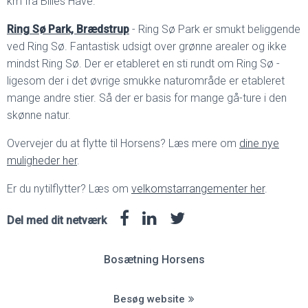
km fra Billes Have.
Ring Sø Park, Brædstrup
- Ring Sø Park er smukt beliggende
ved Ring Sø. Fantastisk udsigt over grønne arealer og ikke
mindst Ring Sø. Der er etableret en sti rundt om Ring Sø -
ligesom der i det øvrige smukke naturområde er etableret
mange andre stier. Så der er basis for mange gå-ture i den
skønne natur.
Overvejer du at flytte til Horsens? Læs mere om
dine nye
muligheder her
.
Er du nytilflytter? Læs om
velkomstarrangementer her
.
Del med dit netværk
Bosætning Horsens
Besøg website