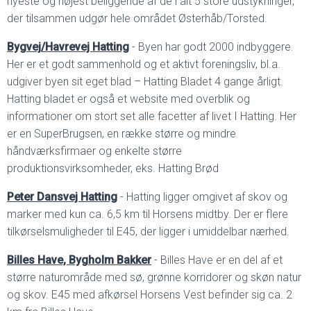
nyeste og højest beliggende af de i alt 5 store udstykninger,
der tilsammen udgør hele området Østerhåb/Torsted.
Bygvej/Havrevej Hatting
- Byen har godt 2000 indbyggere.
Her er et godt sammenhold og et aktivt foreningsliv, bl.a.
udgiver byen sit eget blad – Hatting Bladet 4 gange årligt.
Hatting bladet er også et website med overblik og
informationer om stort set alle facetter af livet I Hatting. Her
er en SuperBrugsen, en række større og mindre
håndværksfirmaer og enkelte større
produktionsvirksomheder, eks. Hatting Brød
Peter Dansvej Hatting
- Hatting ligger omgivet af skov og
marker med kun ca. 6,5 km til Horsens midtby. Der er flere
tilkørselsmuligheder til E45, der ligger i umiddelbar nærhed.
Billes Have, Bygholm Bakker
- Billes Have er en del af et
større naturområde med sø, grønne korridorer og skøn natur
og skov. E45 med afkørsel Horsens Vest befinder sig ca. 2