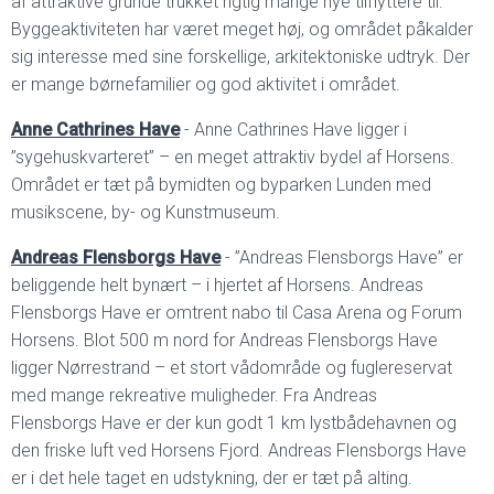
af attraktive grunde trukket rigtig mange nye tilflyttere til.
Byggeaktiviteten har været meget høj, og området påkalder
sig interesse med sine forskellige, arkitektoniske udtryk. Der
er mange børnefamilier og god aktivitet i området.
Anne Cathrines Have
- Anne Cathrines Have ligger i
”sygehuskvarteret” – en meget attraktiv bydel af Horsens.
Området er tæt på bymidten og byparken Lunden med
musikscene, by- og Kunstmuseum.
Andreas Flensborgs Have
- ”Andreas Flensborgs Have” er
beliggende helt bynært – i hjertet af Horsens. Andreas
Flensborgs Have er omtrent nabo til Casa Arena og Forum
Horsens. Blot 500 m nord for Andreas Flensborgs Have
ligger Nørrestrand – et stort vådområde og fuglereservat
med mange rekreative muligheder. Fra Andreas
Flensborgs Have er der kun godt 1 km lystbådehavnen og
den friske luft ved Horsens Fjord. Andreas Flensborgs Have
er i det hele taget en udstykning, der er tæt på alting.