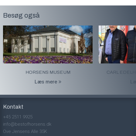
Besøg også
HORSENS MUSEUM
CARL EDEL
Læs mere
Læ
Kontakt
+45 2511 9925
info@bestofhorsens.dk
Ove Jensens Alle 35K