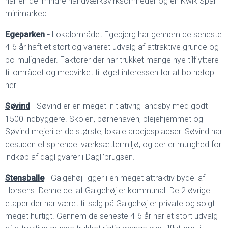
har en del mindre håndværksvirksomheder og en Kwik Spar
minimarked.
Egeparken
-
Lokalområdet Egebjerg har gennem de seneste
4-6 år haft et stort og varieret udvalg af attraktive grunde og
bo-muligheder. Faktorer der har trukket mange nye tilflyttere
til området og medvirket til øget interessen for at bo netop
her.
Søvind
- Søvind er en meget initiativrig landsby med godt
1500 indbyggere. Skolen, børnehaven, plejehjemmet og
Søvind mejeri er de største, lokale arbejdspladser. Søvind har
desuden et spirende iværksættermiljø, og der er mulighed for
indkøb af dagligvarer i Dagli’brugsen.
Stensballe
- Galgehøj ligger i en meget attraktiv bydel af
Horsens. Denne del af Galgehøj er kommunal. De 2 øvrige
etaper der har været til salg på Galgehøj er private og solgt
meget hurtigt. Gennem de seneste 4-6 år har et stort udvalg